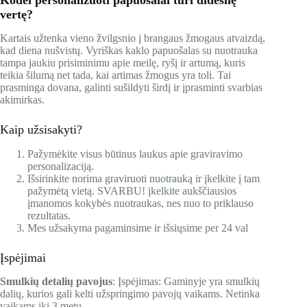
Kodėl personalizuoti papuošalai turi didesnę
vertę?
Kartais užtenka vieno žvilgsnio į brangaus žmogaus atvaizdą,
kad diena nušvistų. Vyriškas kaklo papuošalas su nuotrauka
tampa jaukiu prisiminimu apie meilę, ryšį ir artumą, kuris
teikia šilumą net tada, kai artimas žmogus yra toli. Tai
prasminga dovana, galinti sušildyti širdį ir įprasminti svarbias
akimirkas.
Kaip užsisakyti?
Pažymėkite visus būtinus laukus apie graviravimo
personalizaciją.
Išsirinkite norima graviruoti nuotrauką ir įkelkite į tam
pažymėtą vietą. SVARBU! įkelkite aukščiausios
įmanomos kokybės nuotraukas, nes nuo to priklauso
rezultatas.
Mes užsakyma pagaminsime ir išsiųsime per 24 val
Įspėjimai
Smulkių detalių pavojus
: Įspėjimas: Gaminyje yra smulkių
dalių, kurios gali kelti užspringimo pavojų vaikams. Netinka
vaikams iki 3 metų.