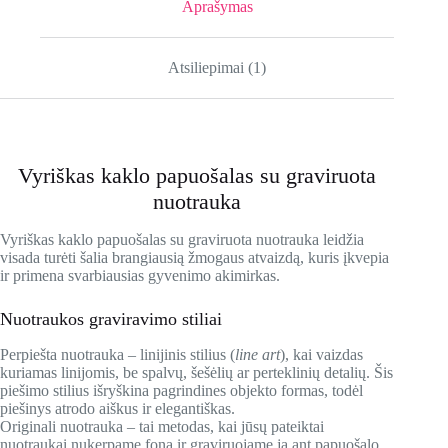
Aprašymas
Atsiliepimai (1)
Vyriškas kaklo papuošalas su graviruota
nuotrauka
Vyriškas kaklo papuošalas su graviruota nuotrauka leidžia
visada turėti šalia brangiausią žmogaus atvaizdą, kuris įkvepia
ir primena svarbiausias gyvenimo akimirkas.
Nuotraukos graviravimo stiliai
Perpiešta nuotrauka – linijinis stilius (
line art
), kai vaizdas
kuriamas linijomis, be spalvų, šešėlių ar perteklinių detalių. Šis
piešimo stilius išryškina pagrindines objekto formas, todėl
piešinys atrodo aiškus ir elegantiškas.
Originali nuotrauka – tai metodas, kai jūsų pateiktai
nuotraukai nukerpame foną ir graviruojame ją ant papuošalo