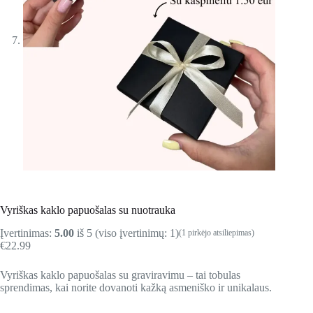
Vyriškas kaklo papuošalas su nuotrauka
Įvertinimas:
5.00
iš 5 (viso įvertinimų:
1
)
(
1
pirkėjo atsiliepimas)
€
22.99
Vyriškas kaklo papuošalas su graviravimu – tai tobulas
sprendimas, kai norite dovanoti kažką asmeniško ir unikalaus.