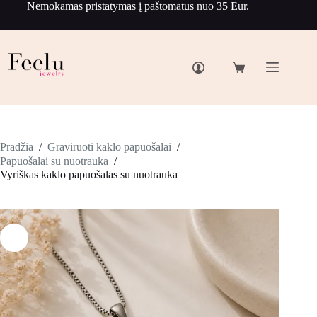
Nemokamas pristatymas į paštomatus nuo 35 Eur.
Pradžia
/
Graviruoti kaklo papuošalai
/
Papuošalai su nuotrauka
/
Vyriškas kaklo papuošalas su nuotrauka