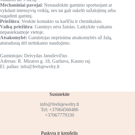
Mechaniniai pavojai
: Nenaudokite gaminio sportuojant ar
vykdant intensyvią veiklą, nes tai gali sukelti sužalojimų arba
sugadinti gaminį.
Priežiūra
: Venkite kontakto su karščiu ir chemikalais.
Vaikų priežiūra
: Gaminys nėra žaislas. Laikykite vaikams
nepasiekiamoje vietoje.
Atsakomybė:
Gamintojas neprisiima atsakomybės už žalą,
atsiradusią dėl netinkamo naudojimo.
Gamintojas: Deivydas Januševičius
Adresas: R. Mizaros g. 18, Garliava, Kauno raj.
El. paštas: info@feelujewelry.lt
Susisiekite
info@feelujewelry.lt
Tel: +37064560486
+37067779330
Paskyra ir krepšelis