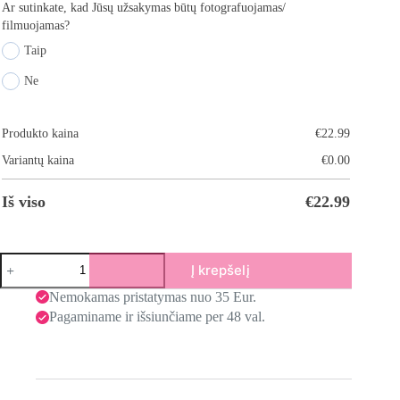
Ar sutinkate, kad Jūsų užsakymas būtų fotografuojamas/
filmuojamas?
Taip
Ne
Produkto kaina
€
22.99
Variantų kaina
€
0.00
Iš viso
€
22.99
Į krepšelį
Nemokamas pristatymas nuo 35 Eur.
Pagaminame ir išsiunčiame per 48 val.