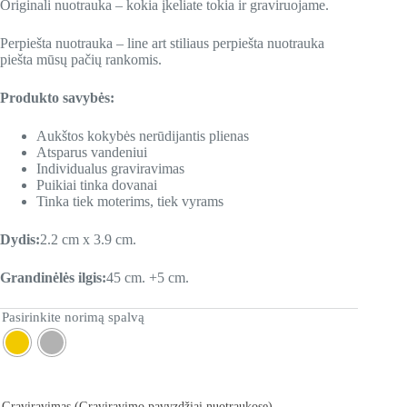
Originali nuotrauka – kokia įkeliate tokia ir graviruojame.
Perpiešta nuotrauka – line art stiliaus perpiešta nuotrauka
piešta mūsų pačių rankomis.
Produkto savybės:
Aukštos kokybės nerūdijantis plienas
Atsparus vandeniui
Individualus graviravimas
Puikiai tinka dovanai
Tinka tiek moterims, tiek vyrams
Dydis:
2.2 cm x 3.9 cm.
Grandinėlės ilgis:
45 cm. +5 cm.
Pasirinkite norimą spalvą
Graviravimas (Graviravimo pavyzdžiai nuotraukose)