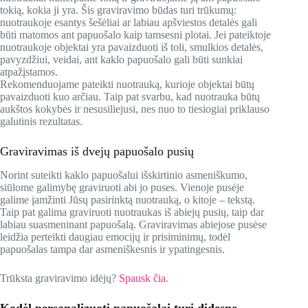
tokią, kokia ji yra. Šis graviravimo būdas turi trūkumų:
nuotraukoje esantys šešėliai ar labiau apšviestos detalės gali
būti matomos ant papuošalo kaip tamsesni plotai. Jei pateiktoje
nuotraukoje objektai yra pavaizduoti iš toli, smulkios detalės,
pavyzdžiui, veidai, ant kaklo papuošalo gali būti sunkiai
atpažįstamos.
Rekomenduojame pateikti nuotrauką, kurioje objektai būtų
pavaizduoti kuo arčiau. Taip pat svarbu, kad nuotrauka būtų
aukštos kokybės ir nesusiliejusi, nes nuo to tiesiogiai priklauso
galutinis rezultatas.
Graviravimas iš dvejų papuošalo pusių
Norint suteikti kaklo papuošalui išskirtinio asmeniškumo,
siūlome galimybę graviruoti abi jo puses. Vienoje pusėje
galime įamžinti Jūsų pasirinktą nuotrauką, o kitoje – tekstą.
Taip pat galima graviruoti nuotraukas iš abiejų pusių, taip dar
labiau suasmeninant papuošalą. Graviravimas abiejose pusėse
leidžia perteikti daugiau emocijų ir prisiminimų, todėl
papuošalas tampa dar asmeniškesnis ir ypatingesnis.
Trūksta graviravimo idėjų?
Spausk čia
.