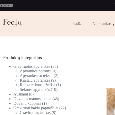
Pradžia
Nuotraukos g
Produktų kategorijos
Graviruotos apyrankės
35
Apyrankės poroms
4
Apyrankės su tekstu
2
Kristalų apyrankės
9
Ranka rašytas užrašas
1
Sėkmės apyrankės
19
Auskarai
8
Dovanos mamos dienai
48
Dovanų kuponas
1
Graviruoti kaklo papuošalai
22
Graviruotas tekstas
8