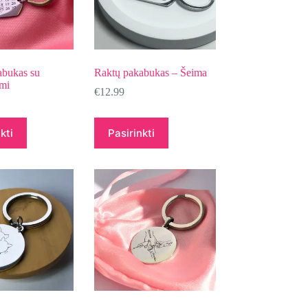
abukas su
Raktų pakabukas – Šeima
umi
€
12.99
kti
Pasirinkti