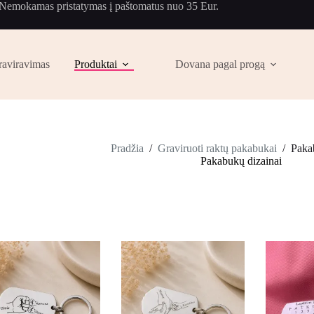
Nemokamas pristatymas į paštomatus nuo 35 Eur.
raviravimas
Produktai
Dovana pagal progą
Pradžia
/
Graviruoti raktų pakabukai
/
Paka
Pakabukų dizainai