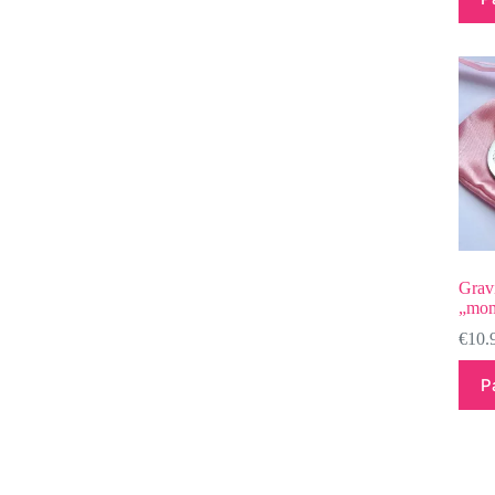
Grav
„mom
€
10.
P