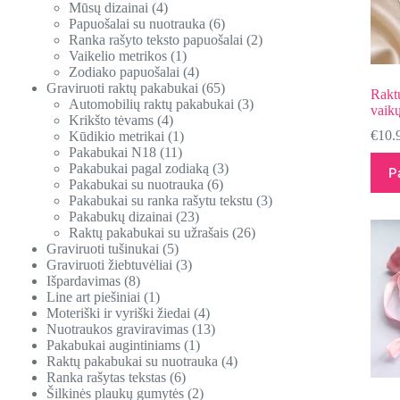
Mūsų dizainai
4
Papuošalai su nuotrauka
6
Ranka rašyto teksto papuošalai
2
Vaikelio metrikos
1
Zodiako papuošalai
4
Graviruoti raktų pakabukai
65
Raktų
Automobilių raktų pakabukai
3
vaikų
Krikšto tėvams
4
€
10.
Kūdikio metrikai
1
Pakabukai N18
11
Pakabukai pagal zodiaką
3
P
Pakabukai su nuotrauka
6
Pakabukai su ranka rašytu tekstu
3
Pakabukų dizainai
23
Raktų pakabukai su užrašais
26
Graviruoti tušinukai
5
Graviruoti žiebtuvėliai
3
Išpardavimas
8
Line art piešiniai
1
Moteriški ir vyriški žiedai
4
Nuotraukos graviravimas
13
Pakabukai augintiniams
1
Raktų pakabukai su nuotrauka
4
Ranka rašytas tekstas
6
Šilkinės plaukų gumytės
2