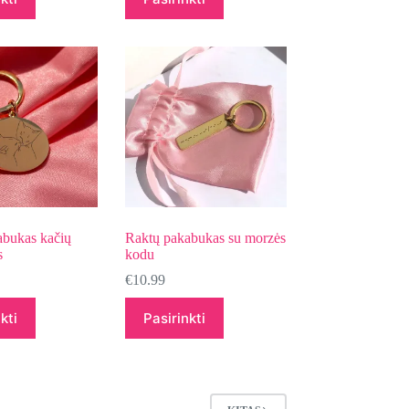
abukas kačių
Raktų pakabukas su morzės
s
kodu
€
10.99
kti
Pasirinkti