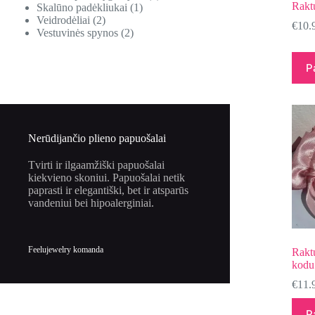
Rakt
Skalūno padėkliukai
1
Veidrodėliai
2
€
10.
Vestuvinės spynos
2
P
Nerūdijančio plieno papuošalai
Tvirti ir ilgaamžiški papuošalai
kiekvieno skoniui. Papuošalai netik
paprasti ir elegantiški, bet ir atsparūs
vandeniui bei hipoalerginiai.
Feelujewelry komanda
Rakt
kodu
€
11.
P