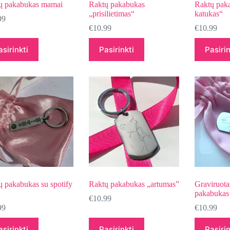
ų pakabukas mamai
Raktų pakabukas
Raktų pak
„prisilietimas“
katukas“
99
€
10.99
€
10.99
asirinkti
Pasirinkti
Pasirin
ų pakabukas su spotify
Raktų pakabukas „artumas”
Graviruota
pakabukas
€
10.99
99
€
10.99
asirinkti
Pasirinkti
Pasirin