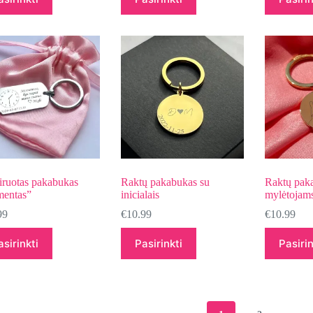
iruotas pakabukas
Raktų pakabukas su
Raktų pak
entas”
inicialais
mylėtojam
99
€
10.99
€
10.99
asirinkti
Pasirinkti
Pasirin