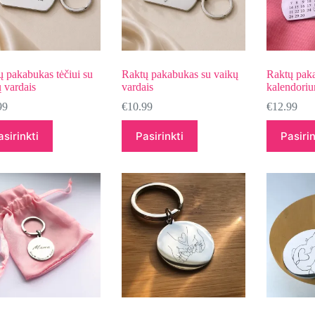
 pakabukas tėčiui su
Raktų pakabukas su vaikų
Raktų pak
 vardais
vardais
kalendori
99
€
10.99
€
12.99
asirinkti
Pasirinkti
Pasirin