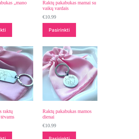
abukas „mano
Raktų pakabukas mamai su
vaikų vardais
€
10.99
kti
Pasirinkti
s raktų
Raktų pakabukas mamos
 tėvams
dienai
€
10.99
kti
Pasirinkti