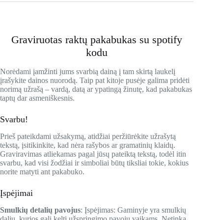
Graviruotas raktų pakabukas su spotify
kodu
Norėdami įamžinti jums svarbią dainą į tam skirtą laukelį
įrašykite dainos nuorodą. Taip pat kitoje pusėje galima pridėti
norimą užrašą – vardą, datą ar ypatingą žinutę, kad pakabukas
taptų dar asmeniškesnis.
Svarbu!
Prieš pateikdami užsakymą, atidžiai peržiūrėkite užrašytą
tekstą, įsitikinkite, kad nėra rašybos ar gramatinių klaidų.
Graviravimas atliekamas pagal jūsų pateiktą tekstą, todėl itin
svarbu, kad visi žodžiai ir simboliai būtų tiksliai tokie, kokius
norite matyti ant pakabuko.
Įspėjimai
Smulkių detalių pavojus
: Įspėjimas: Gaminyje yra smulkių
dalių, kurios gali kelti užspringimo pavojų vaikams. Netinka