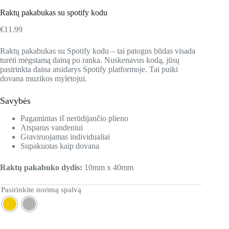
Raktų pakabukas su spotify kodu
€
11.99
Raktų pakabukas su Spotify kodu – tai patogus būdas visada
turėti mėgstamą dainą po ranka. Nuskenavus kodą, jūsų
pasirinkta daina atsidarys Spotify platformoje. Tai puiki
dovana muzikos mylėtojui.
Savybės
Pagamintas iš nerūdijančio plieno
Atsparus vandeniui
Graviruojamas individualiai
Supakuotas kaip dovana
Raktų pakabuko dydis:
10mm x 40mm
Pasirinkite norimą spalvą