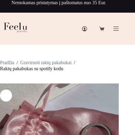
Nemokamas pristatymas į paštomatus nuo 35 Eur.
Pradžia
/
Graviruoti raktų pakabukai
/
Raktų pakabukas su spotify kodu