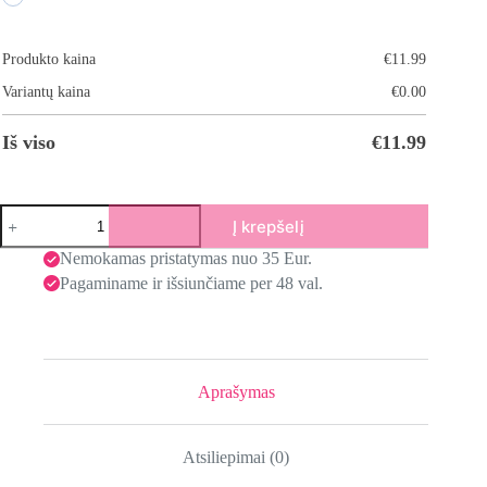
Produkto kaina
€
11.99
Variantų kaina
€
0.00
Iš viso
€
11.99
Į krepšelį
Nemokamas pristatymas nuo 35 Eur.
Pagaminame ir išsiunčiame per 48 val.
Aprašymas
Atsiliepimai (0)