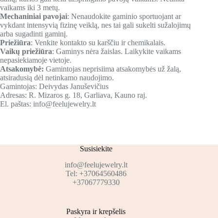
vaikams iki 3 metų.
Mechaniniai pavojai
: Nenaudokite gaminio sportuojant ar
vykdant intensyvią fizinę veiklą, nes tai gali sukelti sužalojimų
arba sugadinti gaminį.
Priežiūra
: Venkite kontakto su karščiu ir chemikalais.
Vaikų priežiūra
: Gaminys nėra žaislas. Laikykite vaikams
nepasiekiamoje vietoje.
Atsakomybė:
Gamintojas neprisiima atsakomybės už žalą,
atsiradusią dėl netinkamo naudojimo.
Gamintojas: Deivydas Januševičius
Adresas: R. Mizaros g. 18, Garliava, Kauno raj.
El. paštas: info@feelujewelry.lt
Susisiekite
info@feelujewelry.lt
Tel: +37064560486
+37067779330
Paskyra ir krepšelis