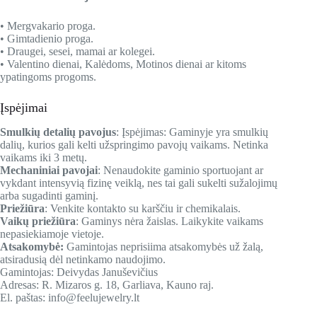
• Mergvakario proga.
• Gimtadienio proga.
• Draugei, sesei, mamai ar kolegei.
• Valentino dienai, Kalėdoms, Motinos dienai ar kitoms
ypatingoms progoms.
Įspėjimai
Smulkių detalių pavojus
: Įspėjimas: Gaminyje yra smulkių
dalių, kurios gali kelti užspringimo pavojų vaikams. Netinka
vaikams iki 3 metų.
Mechaniniai pavojai
: Nenaudokite gaminio sportuojant ar
vykdant intensyvią fizinę veiklą, nes tai gali sukelti sužalojimų
arba sugadinti gaminį.
Priežiūra
: Venkite kontakto su karščiu ir chemikalais.
Vaikų priežiūra
: Gaminys nėra žaislas. Laikykite vaikams
nepasiekiamoje vietoje.
Atsakomybė:
Gamintojas neprisiima atsakomybės už žalą,
atsiradusią dėl netinkamo naudojimo.
Gamintojas: Deivydas Januševičius
Adresas: R. Mizaros g. 18, Garliava, Kauno raj.
El. paštas: info@feelujewelry.lt