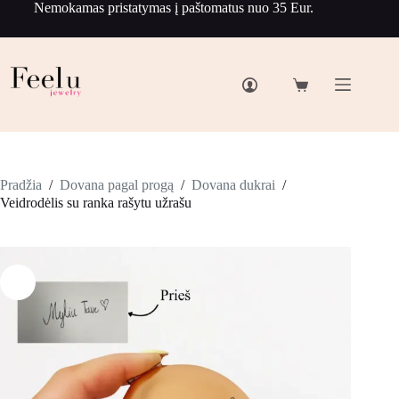
Nemokamas pristatymas į paštomatus nuo 35 Eur.
Pradžia
/
Dovana pagal progą
/
Dovana dukrai
/
Veidrodėlis su ranka rašytu užrašu