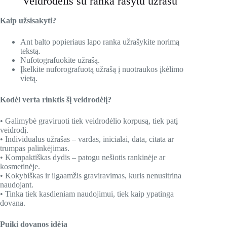
Veidrodėlis su ranka rašytu užrašu
Kaip užsisakyti?
Ant balto popieriaus lapo ranka užrašykite norimą
tekstą.
Nufotografuokite užrašą.
Įkelkite nuforografuotą užrašą į nuotraukos įkėlimo
vietą.
Kodėl verta rinktis šį veidrodėlį?
• Galimybė graviruoti tiek veidrodėlio korpusą, tiek patį
veidrodį.
• Individualus užrašas – vardas, inicialai, data, citata ar
trumpas palinkėjimas.
• Kompaktiškas dydis – patogu nešiotis rankinėje ar
kosmetinėje.
• Kokybiškas ir ilgaamžis graviravimas, kuris nenusitrina
naudojant.
• Tinka tiek kasdieniam naudojimui, tiek kaip ypatinga
dovana.
Puiki dovanos idėja