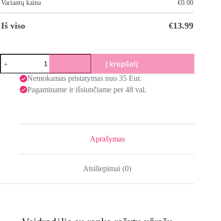
Variantų kaina
€
0.00
Iš viso
€
13.99
Į krepšelį
Nemokamas pristatymas nuo 35 Eur.
Pagaminame ir išsiunčiame per 48 val.
Aprašymas
Atsiliepimai (0)