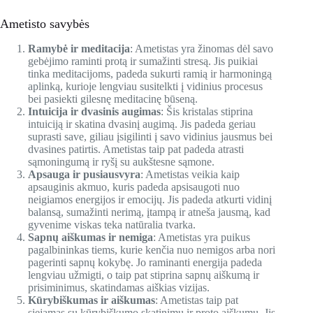
Ametisto savybės
Ramybė ir meditacija
: Ametistas yra žinomas dėl savo
gebėjimo raminti protą ir sumažinti stresą. Jis puikiai
tinka meditacijoms, padeda sukurti ramią ir harmoningą
aplinką, kurioje lengviau susitelkti į vidinius procesus
bei pasiekti gilesnę meditacinę būseną.
Intuicija ir dvasinis augimas
: Šis kristalas stiprina
intuiciją ir skatina dvasinį augimą. Jis padeda geriau
suprasti save, giliau įsigilinti į savo vidinius jausmus bei
dvasines patirtis. Ametistas taip pat padeda atrasti
sąmoningumą ir ryšį su aukštesne sąmone.
Apsauga ir pusiausvyra
: Ametistas veikia kaip
apsauginis akmuo, kuris padeda apsisaugoti nuo
neigiamos energijos ir emocijų. Jis padeda atkurti vidinį
balansą, sumažinti nerimą, įtampą ir atneša jausmą, kad
gyvenime viskas teka natūralia tvarka.
Sapnų aiškumas ir nemiga
: Ametistas yra puikus
pagalbininkas tiems, kurie kenčia nuo nemigos arba nori
pagerinti sapnų kokybę. Jo raminanti energija padeda
lengviau užmigti, o taip pat stiprina sapnų aiškumą ir
prisiminimus, skatindamas aiškias vizijas.
Kūrybiškumas ir aiškumas
: Ametistas taip pat
siejamas su kūrybiškumo skatinimu ir proto aiškumu. Jis