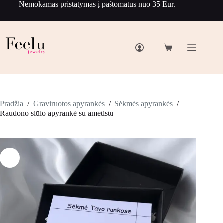
Nemokamas pristatymas į paštomatus nuo 35 Eur.
Pradžia
/
Graviruotos apyrankės
/
Sėkmės apyrankės
/
Raudono siūlo apyrankė su ametistu