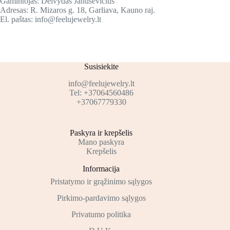
Gamintojas: Deivydas Januševičius
Adresas: R. Mizaros g. 18, Garliava, Kauno raj.
El. paštas: info@feelujewelry.lt
Susisiekite
info@feelujewelry.lt
Tel: +37064560486
+37067779330
Paskyra ir krepšelis
Mano paskyra
Krepšelis
Informacija
Pristatymo ir grąžinimo sąlygos
Pirkimo-pardavimo sąlygos
Privatumo politika