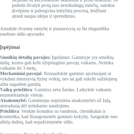
padeda išvalyti protą nuo nereikalingų minčių, suteikia
įkvėpimo ir palengvina kūrybinį procesą, leidžiant
atrasti naujas idėjas ir sprendimus.
Atraskite dvasinę ramybę ir pusiausvyrą su šia elegantiška
raudono siūlo apyranke.
Įspėjimai
Smulkių detalių pavojus
:
Įspėjimas: Gaminyje yra smulkių
dalių, kurios gali kelti užspringimo pavojų vaikams. Netinka
vaikams iki 3 metų.
Mechaniniai pavojai
: Nenaudokite gaminio sportuojant ar
vykdant intensyvią fizinę veiklą, nes tai gali sukelti sužalojimų
arba sugadinti gaminį.
Vaikų priežiūra
: Gaminys nėra žaislas. Laikykite vaikams
nepasiekiamoje vietoje.
Atsakomybė:
Gamintojas neprisiima atsakomybės už žalą,
atsiradusią dėl netinkamo naudojimo.
Priežiūra
: Venkite kontakto su vandeniu, chemikalais ir
kosmetika, kad išsaugotumėte gaminio kokybę. Saugokite nuo
aštrių daiktų, kad nepažeistumėte siūlo.