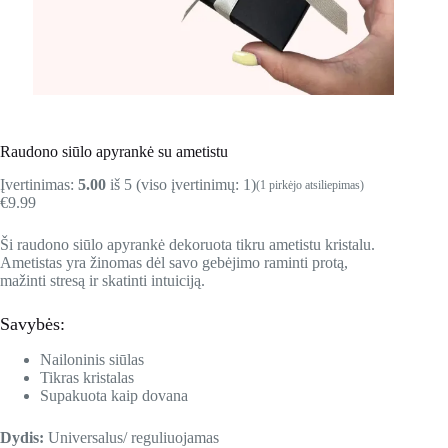
Raudono siūlo apyrankė su ametistu
Įvertinimas:
5.00
iš 5 (viso įvertinimų:
1
)
(
1
pirkėjo atsiliepimas)
€
9.99
Ši raudono siūlo apyrankė dekoruota tikru ametistu kristalu.
Ametistas yra žinomas dėl savo gebėjimo raminti protą,
mažinti stresą ir skatinti intuiciją.
Savybės:
Nailoninis siūlas
Tikras kristalas
Supakuota kaip dovana
Dydis:
Universalus/ reguliuojamas