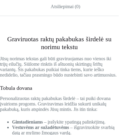
Atsiliepimai (0)
Graviruotas raktų pakabukas širdelė su
norimu tekstu
Jūsų norimas tekstas gali būti graviruojamas nuo vienos iki
trijų eilučių. Siūlome rinktis iš aštuonių skirtingų šriftų
variantų. Šis pakabukas puikiai tinka tiems, kurie ieško
nedidelio, tačiau prasmingo būdo nustebinti savo artimuosius.
Tobula dovana
Personalizuotas raktų pakabukas širdelė – tai puiki dovana
įvairioms progoms. Graviravimas leidžia sukurti unikalų
pakabuką, kuris atspindės Jūsų mintis. Jis itin tinka:
Gimtadieniams
– įrašykite ypatingą palinkėjimą.
Vestuvėms ar sužadėtuvėms
– išgraviruokite svarbią
datą ar mylimo žmogaus vardą.