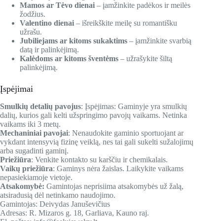
Mamos ar Tėvo dienai
– įamžinkite padėkos ir meilės
žodžius.
Valentino dienai
– išreikškite meilę su romantišku
užrašu.
Jubiliejams ar kitoms sukaktims
– įamžinkite svarbią
datą ir palinkėjimą.
Kalėdoms ar kitoms šventėms
– užrašykite šiltą
palinkėjimą.
Įspėjimai
Smulkių detalių pavojus
: Įspėjimas: Gaminyje yra smulkių
dalių, kurios gali kelti užspringimo pavojų vaikams. Netinka
vaikams iki 3 metų.
Mechaniniai pavojai
: Nenaudokite gaminio sportuojant ar
vykdant intensyvią fizinę veiklą, nes tai gali sukelti sužalojimų
arba sugadinti gaminį.
Priežiūra
: Venkite kontakto su karščiu ir chemikalais.
Vaikų priežiūra
: Gaminys nėra žaislas. Laikykite vaikams
nepasiekiamoje vietoje.
Atsakomybė:
Gamintojas neprisiima atsakomybės už žalą,
atsiradusią dėl netinkamo naudojimo.
Gamintojas: Deivydas Januševičius
Adresas: R. Mizaros g. 18, Garliava, Kauno raj.