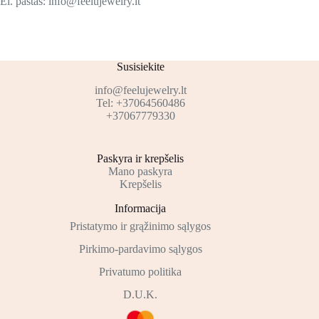
El. paštas: info@feelujewelry.lt
Susisiekite
info@feelujewelry.lt
Tel: +37064560486
+37067779330
Paskyra ir krepšelis
Mano paskyra
Krepšelis
Informacija
Pristatymo ir grąžinimo sąlygos
Pirkimo-pardavimo sąlygos
Privatumo politika
D.U.K.