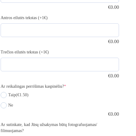
€
0.00
Antros eilutės tekstas (+1€)
€
0.00
Trečios eilutės tekstas (+1€)
€
0.00
Ar reikalingas perrišimas kaspinėliu?
*
Taip
(€1.50)
Ne
€
0.00
Ar sutinkate, kad Jūsų užsakymas būtų fotografuojamas/
filmuojamas?