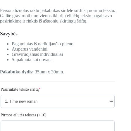
Personalizuotas raktu pakabukas sirdele su Jūsų norimu tekstu.
Galite graviruoti nuo vienos iki trijų eilučių teksto pagal savo
pasirinkimą ir rinktis iš aštuonių skirtingų šriftų.
Savybės
Pagamintas iš nerūdijančio plieno
Atsparus vandeniui
Graviruojamas individualiai
Supakuota kai dovana
Pakabuko dydis:
35mm x 30mm.
Pasirinkite teksto šriftą
*
Pirmos eilutės tekstas (+1€)