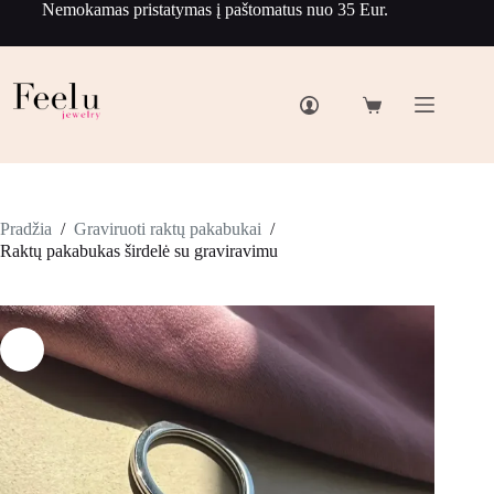
Nemokamas pristatymas į paštomatus nuo 35 Eur.
Pradžia
/
Graviruoti raktų pakabukai
/
Raktų pakabukas širdelė su graviravimu