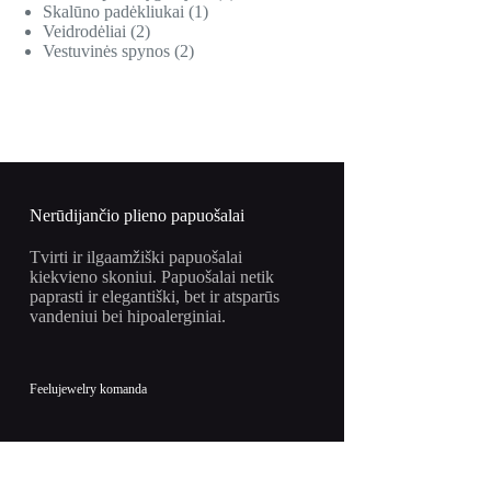
Skalūno padėkliukai
1
Veidrodėliai
2
Vestuvinės spynos
2
Nerūdijančio plieno papuošalai
Tvirti ir ilgaamžiški papuošalai
kiekvieno skoniui. Papuošalai netik
paprasti ir elegantiški, bet ir atsparūs
vandeniui bei hipoalerginiai.
Feelujewelry komanda