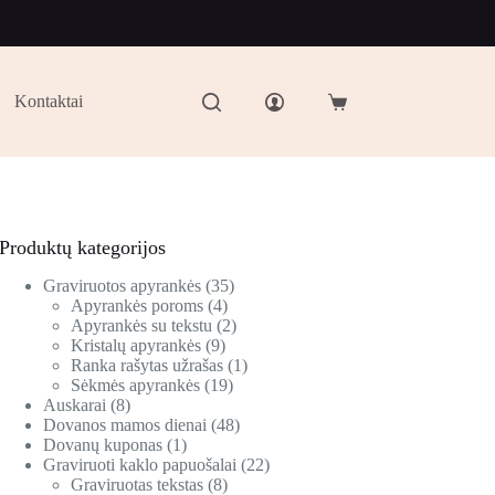
Kontaktai
Produktų kategorijos
Graviruotos apyrankės
35
Apyrankės poroms
4
Apyrankės su tekstu
2
Kristalų apyrankės
9
Ranka rašytas užrašas
1
Sėkmės apyrankės
19
Auskarai
8
Dovanos mamos dienai
48
Dovanų kuponas
1
Graviruoti kaklo papuošalai
22
Graviruotas tekstas
8