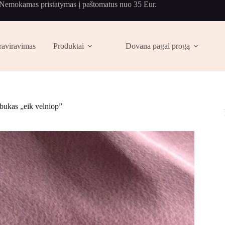
Nemokamas pristatymas į paštomatus nuo 35 Eur.
raviravimas
Produktai
Dovana pagal progą
bukas „eik velniop”