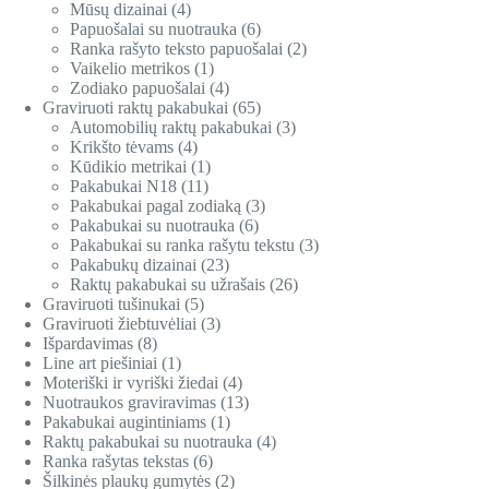
Mūsų dizainai
4
Papuošalai su nuotrauka
6
Ranka rašyto teksto papuošalai
2
Vaikelio metrikos
1
Zodiako papuošalai
4
Graviruoti raktų pakabukai
65
Automobilių raktų pakabukai
3
Krikšto tėvams
4
Kūdikio metrikai
1
Pakabukai N18
11
Pakabukai pagal zodiaką
3
Pakabukai su nuotrauka
6
Pakabukai su ranka rašytu tekstu
3
Pakabukų dizainai
23
Raktų pakabukai su užrašais
26
Graviruoti tušinukai
5
Graviruoti žiebtuvėliai
3
Išpardavimas
8
Line art piešiniai
1
Moteriški ir vyriški žiedai
4
Nuotraukos graviravimas
13
Pakabukai augintiniams
1
Raktų pakabukai su nuotrauka
4
Ranka rašytas tekstas
6
Šilkinės plaukų gumytės
2