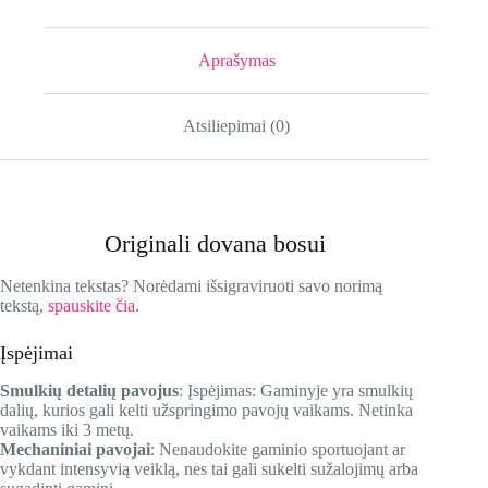
Aprašymas
Atsiliepimai (0)
Originali dovana bosui
Netenkina tekstas? Norėdami išsigraviruoti savo norimą
tekstą,
spauskite čia
.
Įspėjimai
Smulkių detalių pavojus
: Įspėjimas: Gaminyje yra smulkių
dalių, kurios gali kelti užspringimo pavojų vaikams. Netinka
vaikams iki 3 metų.
Mechaniniai pavojai
: Nenaudokite gaminio sportuojant ar
vykdant intensyvią veiklą, nes tai gali sukelti sužalojimų arba