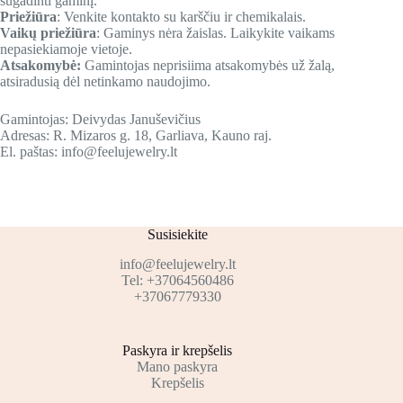
sugadinti gaminį.
Priežiūra
: Venkite kontakto su karščiu ir chemikalais.
Vaikų priežiūra
: Gaminys nėra žaislas. Laikykite vaikams
nepasiekiamoje vietoje.
Atsakomybė:
Gamintojas neprisiima atsakomybės už žalą,
atsiradusią dėl netinkamo naudojimo.
Gamintojas: Deivydas Januševičius
Adresas: R. Mizaros g. 18, Garliava, Kauno raj.
El. paštas: info@feelujewelry.lt
Susisiekite
info@feelujewelry.lt
Tel: +37064560486
+37067779330
Paskyra ir krepšelis
Mano paskyra
Krepšelis