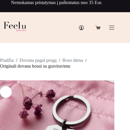
Nemokamas pristatymas į paštomatus nuo 35 Eur.
Pradžia
/
Dovana pagal progą
/
Boso diena
/
Originali dovana bosui su graviravimu