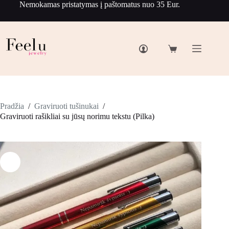
Nemokamas pristatymas į paštomatus nuo 35 Eur.
Pradžia
/
Graviruoti tušinukai
/
Graviruoti rašikliai su jūsų norimu tekstu (Pilka)