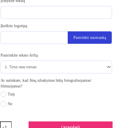
Įrašykite tekstą
Įkelkite logotipą
Pasirinkti nuotrauką
Pasirinkite teksto šriftą
Ar sutinkate, kad Jūsų užsakymas būtų fotografuojamas/
filmuojamas?
Taip
Ne
Į krepšelį