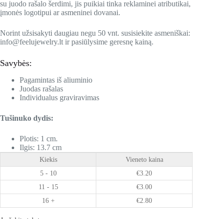
su juodo rašalo šerdimi, jis puikiai tinka reklaminei atributikai,
įmonės logotipui ar asmeninei dovanai.
Norint užsisakyti daugiau negu 50 vnt. susisiekite asmeniškai:
info@feelujewelry.lt ir pasiūlysime geresnę kainą.
Savybės:
Pagamintas iš aliuminio
Juodas rašalas
Individualus graviravimas
Tušinuko dydis:
Plotis: 1 cm.
Ilgis: 13.7 cm
Kiekis
Vieneto kaina
5 - 10
€
3.20
11 - 15
€
3.00
16 +
€
2.80