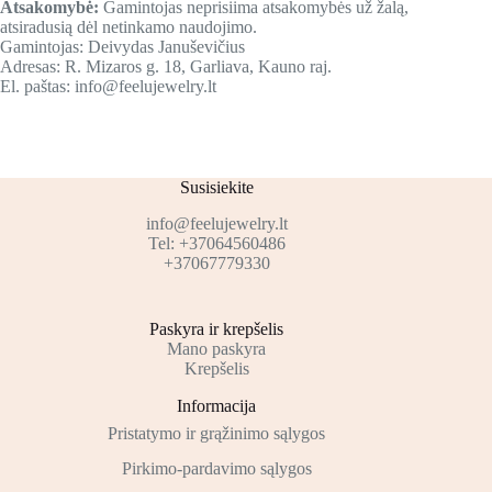
Atsakomybė:
Gamintojas neprisiima atsakomybės už žalą,
atsiradusią dėl netinkamo naudojimo.
Gamintojas: Deivydas Januševičius
Adresas: R. Mizaros g. 18, Garliava, Kauno raj.
El. paštas: info@feelujewelry.lt
Susisiekite
info@feelujewelry.lt
Tel: +37064560486
+37067779330
Paskyra ir krepšelis
Mano paskyra
Krepšelis
Informacija
Pristatymo ir grąžinimo sąlygos
Pirkimo-pardavimo sąlygos