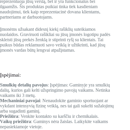
reprezentuoja jūsų verslą, bet ir yra funkcionalus bei
ilgaamžis. Šis produktas puikiai tinka tiek kasdieniam
naudojimui, tiek kaip reprezentacinė dovana klientams,
partneriams ar darbuotojams.
Įmonėms užsakant didesnį kiekį rašiklių suteikiamos
nuolaidos. Graviruoti rašikliai su jūsų įmonės logotipu padės
skleisti jūsų prekės ženklą ir stiprinti ryšį su klientais. Tai
puikus būdas reklamuoti savo veiklą ir užtikrinti, kad jūsų
įmonės vardas būtų lengvai atpažįstamas.
Įspėjimai:
Smulkių detalių pavojus
: Įspėjimas: Gaminyje yra smulkių
dalių, kurios gali kelti užspringimo pavojų vaikams. Netinka
vaikams iki 3 metų.
Mechaniniai pavojai
: Nenaudokite gaminio sportuojant ar
vykdant intensyvią fizinę veiklą, nes tai gali sukelti sužalojimų
arba sugadinti gaminį.
Priežiūra
: Venkite kontakto su karščiu ir chemikalais.
Vaikų priežiūra
: Gaminys nėra žaislas. Laikykite vaikams
nepasiekiamoje vietoje.