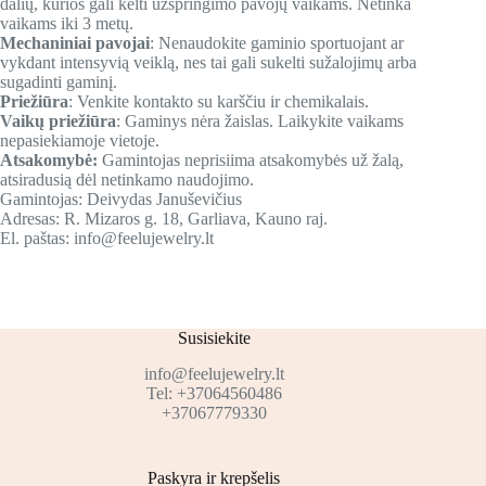
dalių, kurios gali kelti užspringimo pavojų vaikams. Netinka
vaikams iki 3 metų.
Mechaniniai pavojai
: Nenaudokite gaminio sportuojant ar
vykdant intensyvią veiklą, nes tai gali sukelti sužalojimų arba
sugadinti gaminį.
Priežiūra
: Venkite kontakto su karščiu ir chemikalais.
Vaikų priežiūra
: Gaminys nėra žaislas. Laikykite vaikams
nepasiekiamoje vietoje.
Atsakomybė:
Gamintojas neprisiima atsakomybės už žalą,
atsiradusią dėl netinkamo naudojimo.
Gamintojas: Deivydas Januševičius
Adresas: R. Mizaros g. 18, Garliava, Kauno raj.
El. paštas: info@feelujewelry.lt
Susisiekite
info@feelujewelry.lt
Tel: +37064560486
+37067779330
Paskyra ir krepšelis