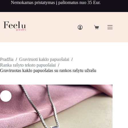
Nemokamas pristatymas į paštomatus nuo 35 Eur.
Pradžia
/
Graviruoti kaklo papuošalai
/
Ranka rašyto teksto papuošalai
/
Graviruotas kaklo papuošalas su rankos rašytu užrašu