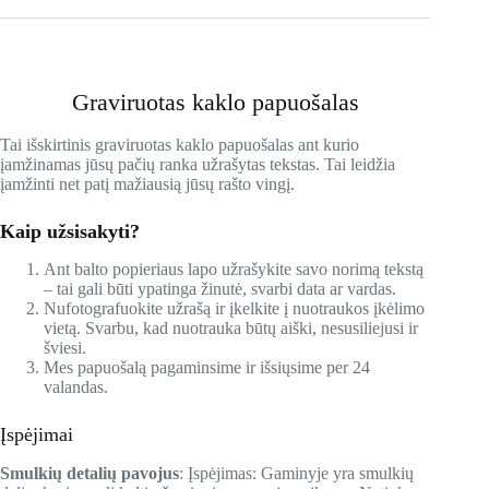
Graviruotas kaklo papuošalas
Tai išskirtinis graviruotas kaklo papuošalas ant kurio
įamžinamas jūsų pačių ranka užrašytas tekstas. Tai leidžia
įamžinti net patį mažiausią jūsų rašto vingį.
Kaip užsisakyti?
Ant balto popieriaus lapo užrašykite savo norimą tekstą
– tai gali būti ypatinga žinutė, svarbi data ar vardas.
Nufotografuokite užrašą ir įkelkite į nuotraukos įkėlimo
vietą. Svarbu, kad nuotrauka būtų aiški, nesusiliejusi ir
šviesi.
Mes papuošalą pagaminsime ir išsiųsime per 24
valandas.
Įspėjimai
Smulkių detalių pavojus
: Įspėjimas: Gaminyje yra smulkių