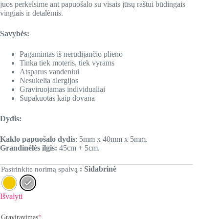
juos perkelsime ant papuošalo su visais jūsų raštui būdingais
vingiais ir detalėmis.
Savybės:
Pagamintas iš nerūdijančio plieno
Tinka tiek moteris, tiek vyrams
Atsparus vandeniui
Nesukelia alergijos
Graviruojamas individualiai
Supakuotas kaip dovana
Dydis:
Kaklo papuošalo dydis
: 5mm x 40mm x 5mm.
Grandinėlės ilgis:
45cm + 5cm.
: Sidabrinė
Pasirinkite norimą spalvą
Išvalyti
Graviravimas
*