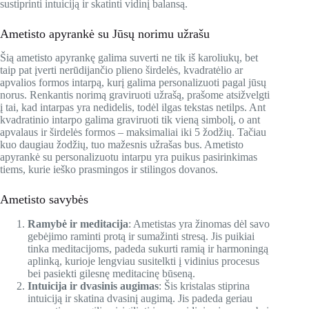
sustiprinti intuiciją ir skatinti vidinį balansą.
Ametisto apyrankė su Jūsų norimu užrašu
Šią ametisto apyrankę galima suverti ne tik iš karoliukų, bet
taip pat įverti nerūdijančio plieno širdelės, kvadratėlio ar
apvalios formos intarpą, kurį galima personalizuoti pagal jūsų
norus. Renkantis norimą graviruoti užrašą, prašome atsižvelgti
į tai, kad intarpas yra nedidelis, todėl ilgas tekstas netilps. Ant
kvadratinio intarpo galima graviruoti tik vieną simbolį, o ant
apvalaus ir širdelės formos – maksimaliai iki 5 žodžių. Tačiau
kuo daugiau žodžių, tuo mažesnis užrašas bus. Ametisto
apyrankė su personalizuotu intarpu yra puikus pasirinkimas
tiems, kurie ieško prasmingos ir stilingos dovanos.
Ametisto savybės
Ramybė ir meditacija
: Ametistas yra žinomas dėl savo
gebėjimo raminti protą ir sumažinti stresą. Jis puikiai
tinka meditacijoms, padeda sukurti ramią ir harmoningą
aplinką, kurioje lengviau susitelkti į vidinius procesus
bei pasiekti gilesnę meditacinę būseną.
Intuicija ir dvasinis augimas
: Šis kristalas stiprina
intuiciją ir skatina dvasinį augimą. Jis padeda geriau