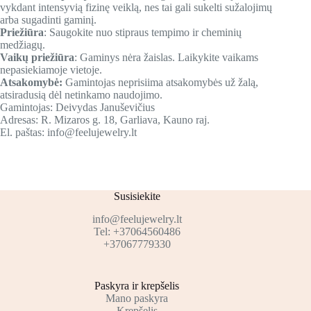
vykdant intensyvią fizinę veiklą, nes tai gali sukelti sužalojimų
arba sugadinti gaminį.
Priežiūra
: Saugokite nuo stipraus tempimo ir cheminių
medžiagų.
Vaikų priežiūra
: Gaminys nėra žaislas. Laikykite vaikams
nepasiekiamoje vietoje.
Atsakomybė:
Gamintojas neprisiima atsakomybės už žalą,
atsiradusią dėl netinkamo naudojimo.
Gamintojas: Deivydas Januševičius
Adresas: R. Mizaros g. 18, Garliava, Kauno raj.
El. paštas: info@feelujewelry.lt
Susisiekite
info@feelujewelry.lt
Tel: +37064560486
+37067779330
Paskyra ir krepšelis
Mano paskyra
Krepšelis