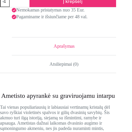
Į krepšelį
Nemokamas pristatymas nuo 35 Eur.
Pagaminame ir išsiunčiame per 48 val.
Aprašymas
Atsiliepimai (0)
Ametisto apyrankė su graviruojamu intarpu
Tai vienas populiariausių ir labiausiai vertinamų kristalų dėl
savo ryškiai violetinės spalvos ir gilių dvasinių savybių. Šis
akmuo turi ilgą istoriją, siejamą su išmintimi, ramybe ir
apsauga. Ametistas dažnai laikomas dvasinio augimo ir
sąmoningumo akmeniu, nes jis padeda nuraminti mintis,