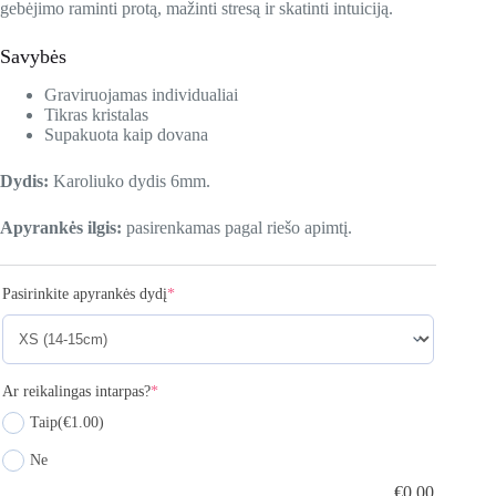
gebėjimo raminti protą, mažinti stresą ir skatinti intuiciją.
Savybės
Graviruojamas individualiai
Tikras kristalas
Supakuota kaip dovana
Dydis:
Karoliuko dydis 6mm.
Apyrankės ilgis:
pasirenkamas pagal riešo apimtį.
Pasirinkite apyrankės dydį
*
Ar reikalingas intarpas?
*
Taip
(€1.00)
Ne
€
0.00