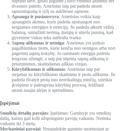
suprasti save, giliau įsigilinti į savo vidinius jausmus bei
dvasines patirtis. Ametistas taip pat padeda atrasti
sąmoningumą ir ryšį su aukštesne sąmone.
Apsauga ir pusiausvyra
: Ametistas veikia kaip
apsauginis akmuo, kuris padeda apsisaugoti nuo
neigiamos energijos ir emocijų. Jis padeda atkurti vidinį
balansą, sumažinti nerimą, įtampą ir atneša jausmą, kad
gyvenime viskas teka natūralia tvarka.
Sapnų aiškumas ir nemiga
: Ametistas yra puikus
pagalbininkas tiems, kurie kenčia nuo nemigos arba nori
pagerinti sapnų kokybę. Jo raminanti energija padeda
lengviau užmigti, o taip pat stiprina sapnų aiškumą ir
prisiminimus, skatindamas aiškias vizijas.
Kūrybiškumas ir aiškumas
: Ametistas taip pat
siejamas su kūrybiškumo skatinimu ir proto aiškumu. Jis
padeda išvalyti protą nuo nereikalingų minčių, suteikia
įkvėpimo ir palengvina kūrybinį procesą, leidžiant
atrasti naujas idėjas ir sprendimus.
Įspėjimai
Smulkių detalių pavojus
: Įspėjimas: Gaminyje yra smulkių
dalių, kurios gali kelti užspringimo pavojų vaikams. Netinka
vaikams iki 3 metų.
Mechaniniai pavojai
: Nenaudokite gaminio sportuojant ar