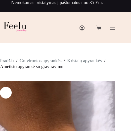
Nemokamas pristatymas į paštomatus nuo 35 Eur.
Pradžia
/
Graviruotos apyrankės
/
Kristalų apyrankės
/
Ametisto apyrankė su graviravimu