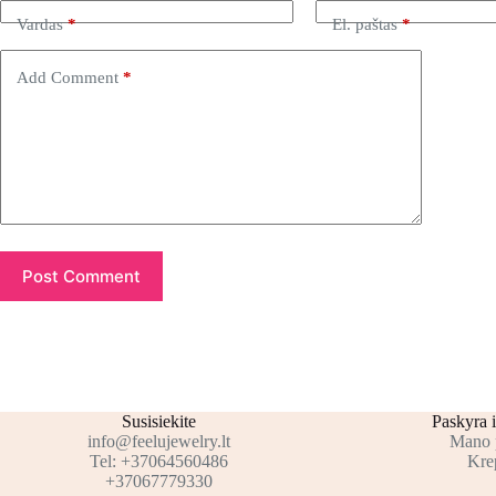
Vardas
*
El. paštas
*
Add Comment
*
Post Comment
Susisiekite
Paskyra i
info@feelujewelry.lt
Mano 
Tel: +37064560486
Krep
+37067779330