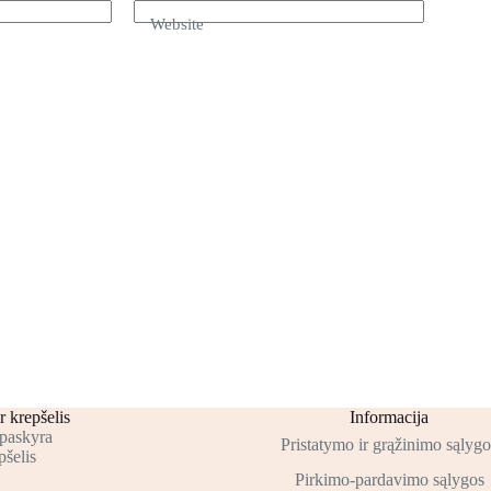
Website
r krepšelis
Informacija
paskyra
Pristatymo ir grąžinimo sąlygo
šelis
Pirkimo-pardavimo sąlygos