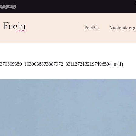
Pradžia
Nuotraukos g
370309359_1039036873887972_8311272132197496504_n (1)