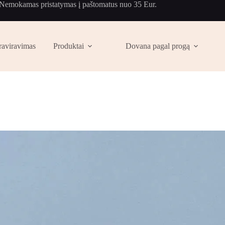
Nemokamas pristatymas į paštomatus nuo 35 Eur.
raviravimas
Produktai
Dovana pagal progą